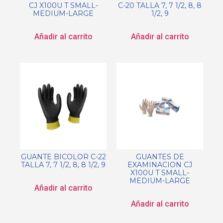
CJ X100U T SMALL-
C-20 TALLA 7, 7 1/2, 8, 8
MEDIUM-LARGE
1/2, 9
$
0.00
$
0.00
Añadir al carrito
Añadir al carrito
GUANTE BICOLOR C-22
GUANTES DE
TALLA 7, 7 1/2, 8, 8 1/2, 9
EXAMINACION CJ
X100U T SMALL-
$
0.00
MEDIUM-LARGE
Añadir al carrito
$
0.00
Añadir al carrito