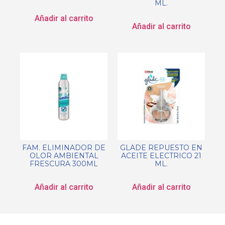
ML.
$
0.00
$
0.00
Añadir al carrito
Añadir al carrito
FAM. ELIMINADOR DE
GLADE REPUESTO EN
OLOR AMBIENTAL
ACEITE ELECTRICO 21
FRESCURA 300ML
ML.
$
0.00
$
0.00
Añadir al carrito
Añadir al carrito